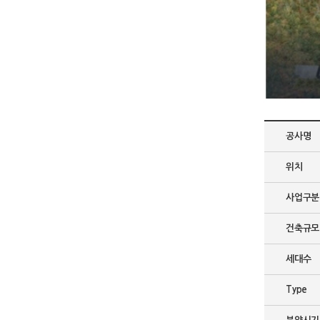
공사명
위치
사업구분
건축규모
세대수
Type